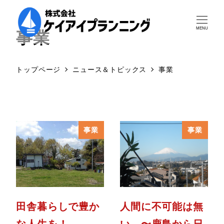
事業
MENU
トップページ
ニュース＆トピックス
事業
事業
事業
田舎暮らしで豊か
人間に不可能は無
な人生を！
い 〜鹿島から日