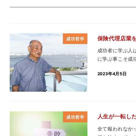
保険代理店業
成功哲学
成功者に学ぶ人
に学ぶ事こそ成
2023年4月5日
人生が一転し
成功哲学
全て報われなか